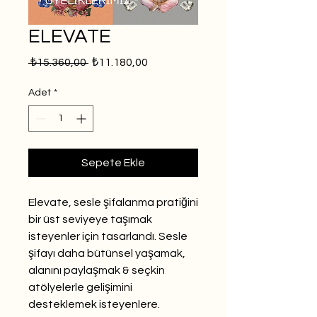
ELEVATE
Normal
İndirimli
 ₺15.360,00 
₺11.180,00
Fiyat
Fiyat
Adet
*
Sepete Ekle
Elevate, sesle şifalanma pratiğini
bir üst seviyeye taşımak
isteyenler için tasarlandı. Sesle
şifayı daha bütünsel yaşamak,
alanını paylaşmak & seçkin
atölyelerle gelişimini
desteklemek isteyenlere.