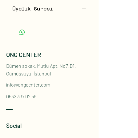
Üyelik Süresi
3 aylık üyelik satın alınmaktadır.
Her
bir adet sipariş üç ayı temsil
etmektedir.
ONG CENTER
Dümen sokak, Mutlu Apt, No7, D1,
Gümüşsuyu, İstanbul
info@ongcenter.com
0532 337 02 59
Social