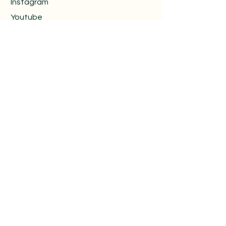
Instagram
Youtube
İletişim Formu
Ad
*
Soyad
*
Telefon
*
E-posta
*
Bilgi almak istediğiniz konuyu kısaca
belirtiniz.
*