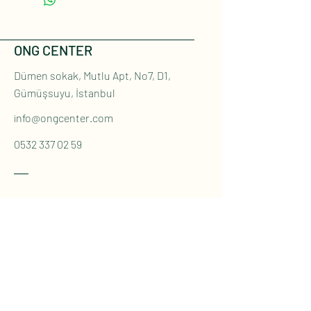
ONG CENTER
Dümen sokak, Mutlu Apt, No7, D1,
Gümüşsuyu, İstanbul
info@ongcenter.com
0532 337 02 59
Social
Instagram
Youtube
İletişim Formu